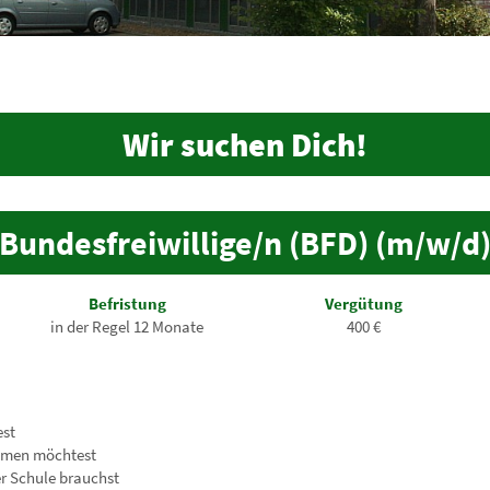
Wir suchen Dich!
Bundesfreiwillige/n (BFD) (m/w/d
Befristung
Vergütung
in der Regel 12 Monate
400 €
est
hmen möchtest
er Schule brauchst