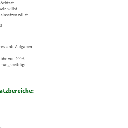
öchtest
eln willst
 einsetzen willst
g!
ressante Aufgaben
Höhe von 400 €
erungsbeiträge
atzbereiche: